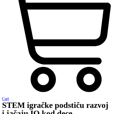
Cart
STEM igračke podstiču razvoj
i jačaju IQ kod dece.