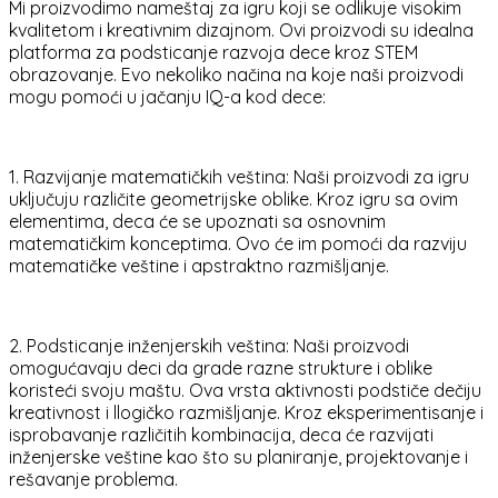
Mi proizvodimo nameštaj za igru koji se odlikuje visokim
kvalitetom i kreativnim dizajnom. Ovi proizvodi su idealna
platforma za podsticanje razvoja dece kroz STEM
obrazovanje. Evo nekoliko načina na koje naši proizvodi
mogu pomoći u jačanju IQ-a kod dece:
1. Razvijanje matematičkih veština: Naši proizvodi za igru
uključuju različite geometrijske oblike. Kroz igru sa ovim
elementima, deca će se upoznati sa osnovnim
matematičkim konceptima. Ovo će im pomoći da razviju
matematičke veštine i apstraktno razmišljanje.
2. Podsticanje inženjerskih veština: Naši proizvodi
omogućavaju deci da grade razne strukture i oblike
koristeći svoju maštu. Ova vrsta aktivnosti podstiče dečiju
kreativnost i llogičko razmišljanje. Kroz eksperimentisanje i
isprobavanje različitih kombinacija, deca će razvijati
inženjerske veštine kao što su planiranje, projektovanje i
rešavanje problema.