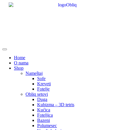
Skip
to
content
Home
O nama
Shop
Nameštaj
Sofe
Kreveti
Fotelje
Obliq setovi
Duga
Kubizma – 3D tetris
Kućica
Foteljica
Bazeni
Polumesec