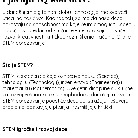
U današnjem digitalnom dobu, tehnologija ima sve veći
uticaj na naš život. Kao roditelji, želimo da naša deca
odrastaju sa sposobnostima koje će im omogućiti uspeh u
budućnosti. Jedan od ključnih elemenata koji podstiče
razvoj kreativnosti, kritičkog razmišljanja i jačanje IQ-a je
STEM obrazovanje.
Šta je STEM?
STEM je skraćenica koja označava nauku (Science),
tehnologiju (Technology), inženjerstvo (Engineering) i
matematiku (Mathematics). Ove četiri discipline su ključne
za razvoj veština koje su neophodne u današnjem svetu.
STEM obrazovanje podstiče decu da istražuju, rešavaju
probleme, postavljaju pitanja i razmišljaju kritički.
STEM igračke i razvoj dece