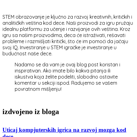
STEM obrazovanje je ključno za razvoj kreativnih, kritičkih i
analitičkih veština kod dece. Naši proizvodi za igru pružaju
idealnu platformu za učenje i razvijanje ovih veština. Kroz
igru sa našim proizvodima, deca će istraživati, rešavati
probleme i razmišljati kritički, što će im pomoći da jačaju
svoj IQ. Investiranje u STEM igračke je investiranje u
budućnost naše dece.
Nadamo se da vam je ovaj blog post koristan i
inspirativan. Ako imate bilo kakva pitanja ili
iskustva koja želite podeliti, slobodno ostavite
komentar u sekciji ispod. Radujemo se vašem
povratnom mišljenju!
izdvojeno iz bloga
Uticaj kompjuterskih igrica na razvoj mozga kod
dece