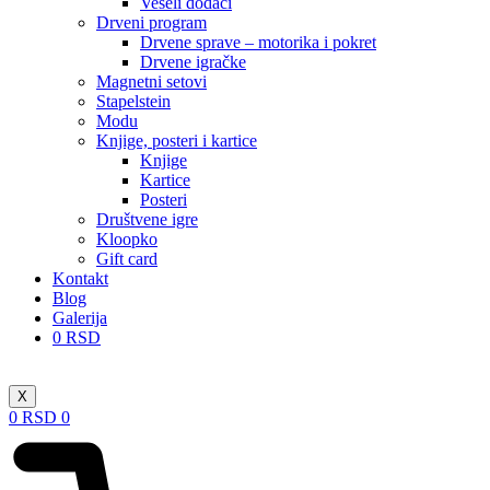
Veseli dodaci
Drveni program
Drvene sprave – motorika i pokret
Drvene igračke
Magnetni setovi
Stapelstein
Modu
Knjige, posteri i kartice
Knjige
Kartice
Posteri
Društvene igre
Kloopko
Gift card
Kontakt
Blog
Galerija
0
RSD
X
0
RSD
0