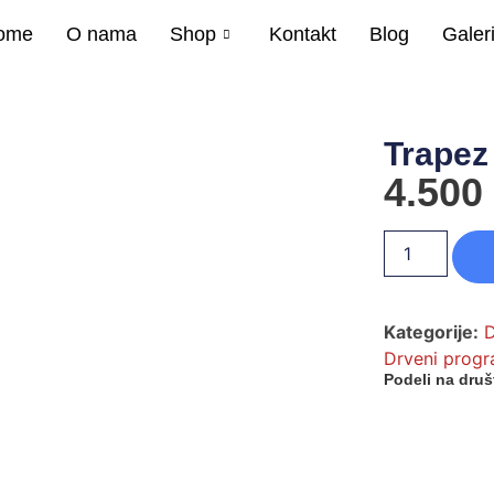
ome
O nama
Shop
Kontakt
Blog
Galeri
Trapez
4.500
Kategorije:
D
Drveni prog
Podeli na druš