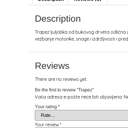
Description
Trapez ljuljaška od bukovog drveta odlična za
vežbanje motorike, snage i izdržljivosti i p
Reviews
There are no reviews yet.
Be the first to review “Trapez”
Vaša adresa e-pošte neće biti objavljena.
N
Your rating
*
Your review
*