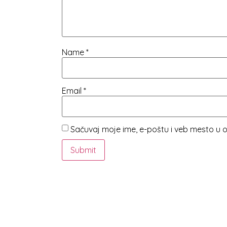
Name
*
Email
*
Sačuvaj moje ime, e-poštu i veb mesto u