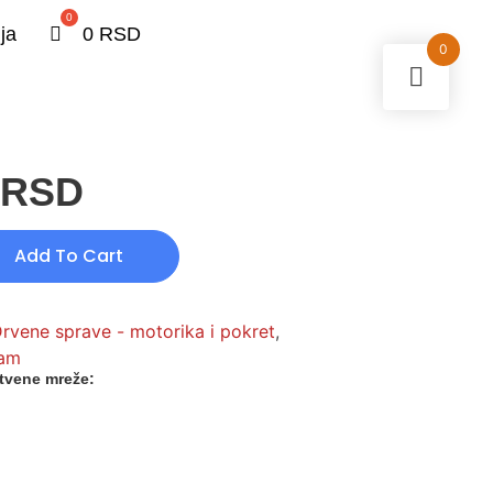
0
ja
0
RSD
0
RSD
Add To Cart
rvene sprave - motorika i pokret
,
ram
tvene mreže: