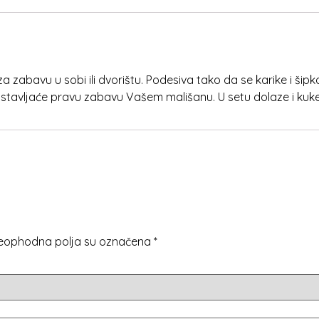
 zabavu u sobi ili dvorištu. Podesiva tako da se karike i šipk
redstavljaće pravu zabavu Vašem mališanu. U setu dolaze i kuk
eophodna polja su označena
*