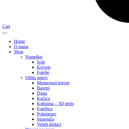
Cart
Home
O nama
Shop
Nameštaj
Sofe
Kreveti
Fotelje
Obliq setovi
Montessori krevet
Bazeni
Duga
Kućica
Kubizma – 3D tetris
Foteljica
Polumesec
Strunjača
Veseli dodaci