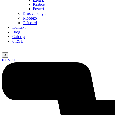
Kartice
Posteri
Društvene igre
Kloopko
Gift card
Kontakt
Blog
Galerija
0
RSD
X
0
RSD
0