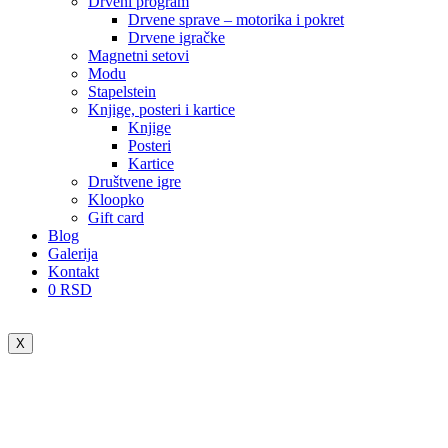
Drveni program
Drvene sprave – motorika i pokret
Drvene igračke
Magnetni setovi
Modu
Stapelstein
Knjige, posteri i kartice
Knjige
Posteri
Kartice
Društvene igre
Kloopko
Gift card
Blog
Galerija
Kontakt
0
RSD
X