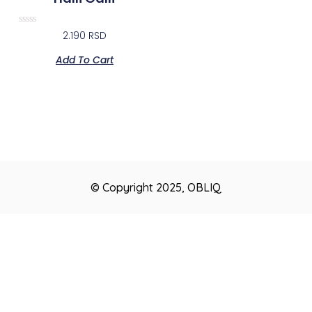
Rated
2.190
RSD
0
out
Add To Cart
of
5
© Copyright 2025, OBLIQ