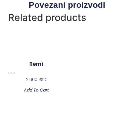
Povezani proizvodi
Related products
Remi
Rated
2.600
RSD
0
out
Add To Cart
of
5