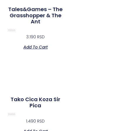
Tales&Games – The
Grasshopper & The
Ant
Rated
3.190
RSD
0
out
Add To Cart
of
5
Tako Cica Koza Sir
Pica
Rated
1.490
RSD
0
out