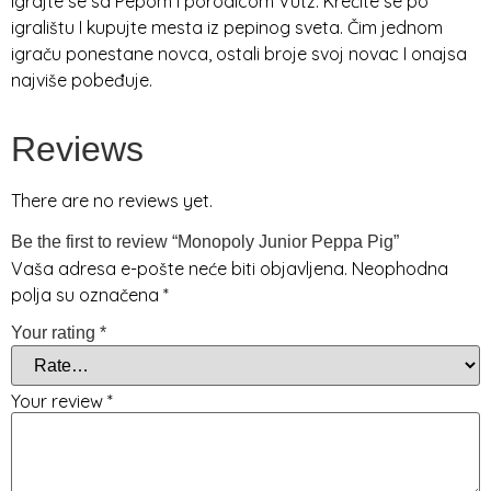
Igrajte se sa Pepom I porodicom Vutz. Krećite se po
igralištu I kupujte mesta iz pepinog sveta. Čim jednom
igraču ponestane novca, ostali broje svoj novac I onajsa
najviše pobeđuje.
Reviews
There are no reviews yet.
Be the first to review “Monopoly Junior Peppa Pig”
Vaša adresa e-pošte neće biti objavljena.
Neophodna
polja su označena
*
Your rating
*
Your review
*