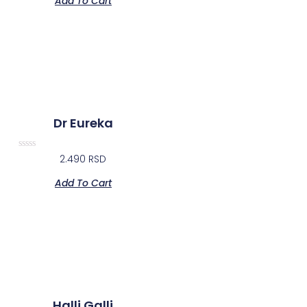
Add To Cart
of
5
Dr Eureka
Rated
2.490
RSD
0
out
Add To Cart
of
5
Halli Galli