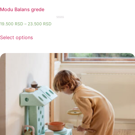
Modu Balans grede
Rated
19.500
RSD
–
23.500
RSD
0
out
of
Select options
5