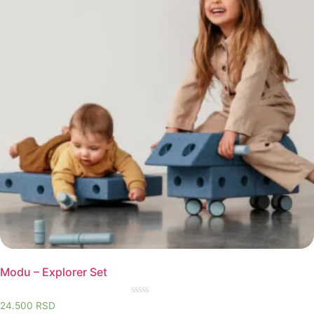
Modu – Explorer Set
Rated
24.500
RSD
0