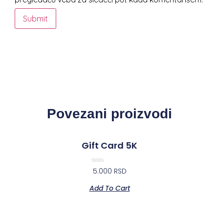
Povezani proizvodi
Gift Card 5K
Rated
5.000
RSD
0
out
Add To Cart
of
5