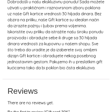
Dobrodošli u našu ekskluzivnu ponudu! Sada možete
uživati u praktičnom i raznovrsnom izboru poklona
uz naše Gift kartice vrednosti 30 hiljada dinara. Bez
obzira na priliku, naše Gift kartice su idealan način
da izrazite pažnju i ljubav prema voljenima.
Iskoristite ovu priliku da istražite našu široku ponudu
proizvoda i obradujte sebe ili druge sa 30 hiljada
dinara vrednosti za kupovinu u našem shopu. Sve
što treba da uradite je da izaberete svoj omiljeni
dizajn Gift kartice i obradujete nekog posebnog
jednostavnim gestom. Pakujemo ih u preslatkim gift
kućicama tako da bi poklon bio čista ekskluziva.
Reviews
There are no reviews yet.