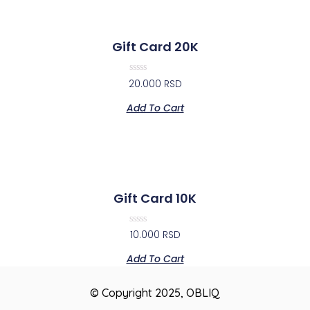
Gift Card 20K
Rated
20.000
RSD
0
out
Add To Cart
of
5
Gift Card 10K
Rated
10.000
RSD
0
out
Add To Cart
of
5
© Copyright 2025, OBLIQ