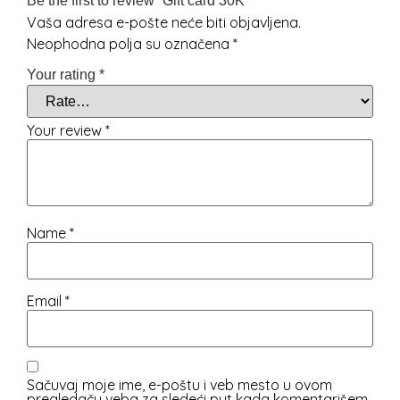
Be the first to review “Gift card 30K”
Vaša adresa e-pošte neće biti objavljena.
Neophodna polja su označena
*
Your rating
*
Your review
*
Name
*
Email
*
Sačuvaj moje ime, e-poštu i veb mesto u ovom
pregledaču veba za sledeći put kada komentarišem.