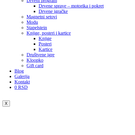
Drveni program
Drvene sprave – motorika i pokret
Drvene igračke
Magnetni setovi
Modu
Stapelstein
Knjige, posteri i kartice
Knjige
Posteri
Kartice
Društvene igre
Kloopko
Gift card
Blog
Galerija
Kontakt
0
RSD
X