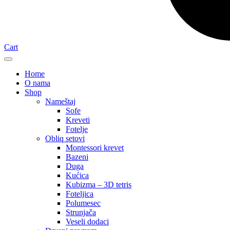
Cart
Home
O nama
Shop
Nameštaj
Sofe
Kreveti
Fotelje
Obliq setovi
Montessori krevet
Bazeni
Duga
Kućica
Kubizma – 3D tetris
Foteljica
Polumesec
Strunjača
Veseli dodaci