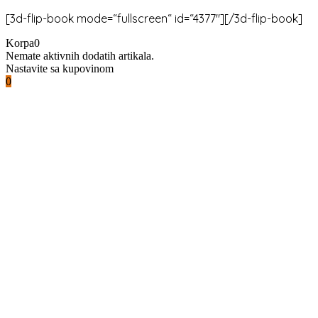
Skip
[3d-flip-book mode=“fullscreen“ id=“4377″][/3d-flip-book]
to
content
Korpa
0
Nemate aktivnih dodatih artikala.
Nastavite sa kupovinom
0