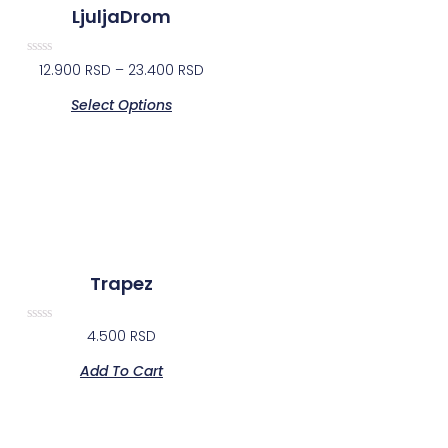
LjuljaDrom
Rated
12.900
RSD
–
23.400
RSD
0
out
Select Options
of
5
Trapez
Rated
4.500
RSD
0
out
Add To Cart
of
5