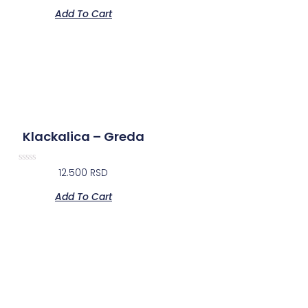
out
Add To Cart
of
5
Klackalica – Greda
Rated
12.500
RSD
0
out
Add To Cart
of
5