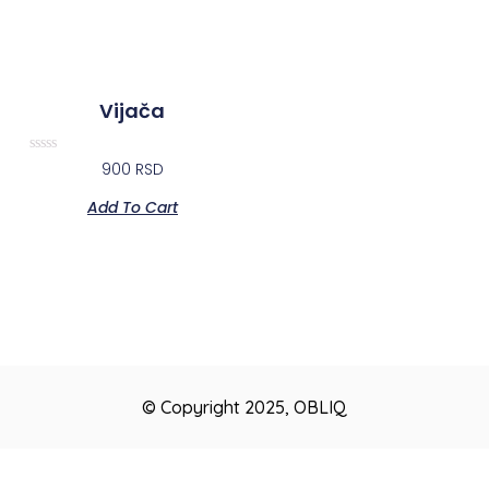
Vijača
Rated
900
RSD
0
out
Add To Cart
of
5
© Copyright 2025, OBLIQ