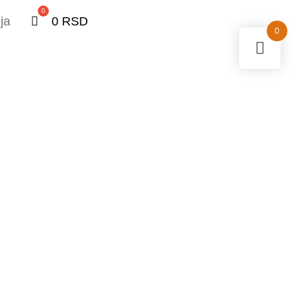
0
ja
0
RSD
0